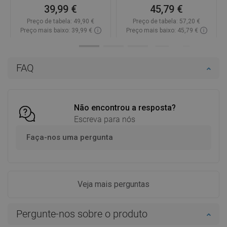
39,99 €
45,79 €
Preço de tabela:
49,90 €
Preço de tabela:
57,20 €
Preço mais baixo: 39,99 €
Preço mais baixo: 45,79 €
Disponibilidade:
Disponível
Disponibilidade:
Disponível
Adicionar
Adicionar
FAQ
Comparar
favorite_border
Favoritos
Comparar
favorite_border
Favoritos
Não encontrou a resposta?
Escreva para nós
Faça-nos uma pergunta
Veja mais perguntas
Pergunte-nos sobre o produto