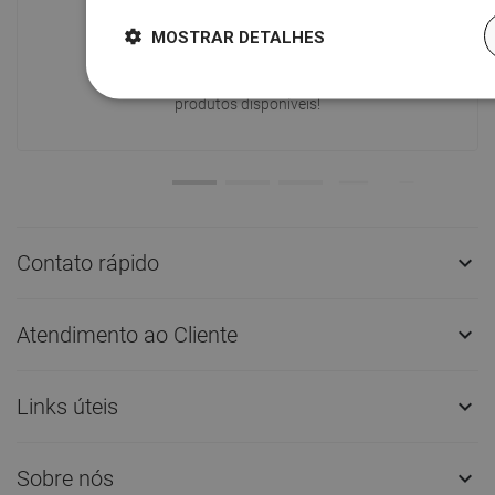
Disponibilidade de mercadorias
Um moderno centro logístico com área
MOSTRAR DETALHES
de 31.000 m² e mais de 68.000 paletes
oferece mais de 1.500.000 peças de
produtos disponíveis!
Contato rápido

Atendimento ao Cliente

Links úteis

Sobre nós
