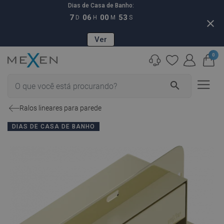
Dias de Casa de Banho:
7
06
00
52
D
H
M
S
close
Ver
0
search
Ralos lineares para parede
DIAS DE CASA DE BANHO