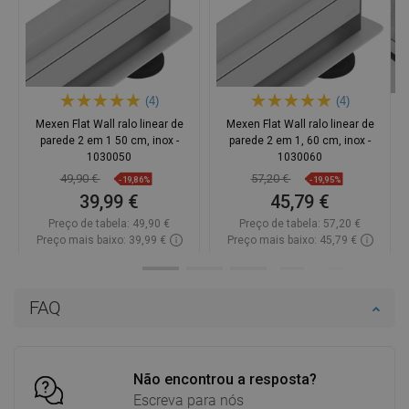
(4)
(4)
Mexen Flat Wall ralo linear de
Mexen Flat Wall ralo linear de
parede 2 em 1 50 cm, inox -
parede 2 em 1, 60 cm, inox -
1030050
1030060
49,90 €
57,20 €
-19,86%
-19,95%
39,99 €
45,79 €
Preço de tabela:
49,90 €
Preço de tabela:
57,20 €
Preço mais baixo: 39,99 €
Preço mais baixo: 45,79 €
Disponibilidade:
Disponível
Disponibilidade:
Disponível
Adicionar
Adicionar
FAQ
Comparar
favorite_border
Favoritos
Comparar
favorite_border
Favoritos
Não encontrou a resposta?
Escreva para nós