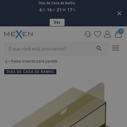
Dias de Casa de Banho:
6
16
21
16
D
H
M
S
close
Ver
0
search
Ralos lineares para parede
DIAS DE CASA DE BANHO