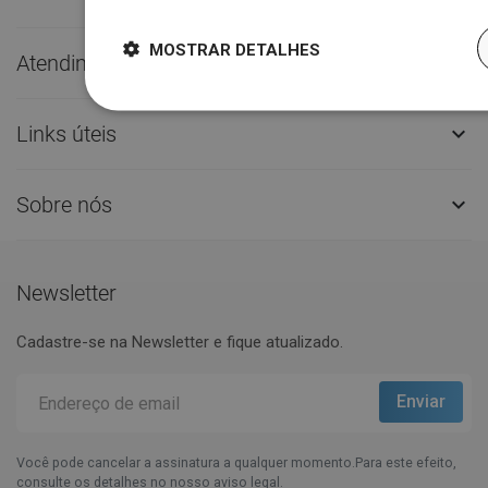
MOSTRAR DETALHES
Atendimento ao Cliente

Links úteis

Sobre nós

Newsletter
Cadastre-se na Newsletter e fique atualizado.
Você pode cancelar a assinatura a qualquer momento.Para este efeito,
consulte os detalhes no nosso aviso legal.