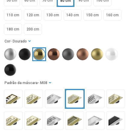
50 cm
60 cm
70 cm
90 cm
100 cm
80 cm
110 cm
120 cm
130 cm
140 cm
150 cm
160 cm
180 cm
200 cm
Cor
- Dourado
Padrão da máscara
- M08