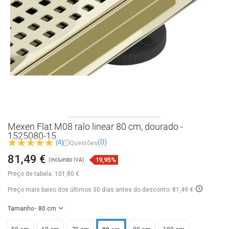
Mexen Flat M08 ralo linear 80 cm, dourado -
1525080-15
(0)
(4)
Questões
81,49 €
19,95%
(incluindo IVA)
Preço de tabela:
101,80 €
Preço mais baixo dos últimos 30 dias
antes do desconto: 81,49 €
Tamanho
- 80 cm