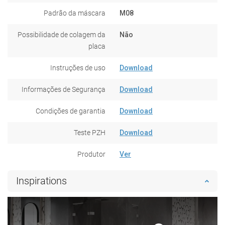
Padrão da máscara
M08
Possibilidade de colagem da
Não
placa
Instruções de uso
Download
Informações de Segurança
Download
Condições de garantia
Download
Teste PZH
Download
Produtor
Ver
Inspirations