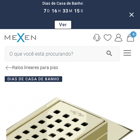
Dias de Casa de Banho:
7
16
33
14
D
H
M
S
close
Ver
0
search
Ralos lineares para piso
DIAS DE CASA DE BANHO