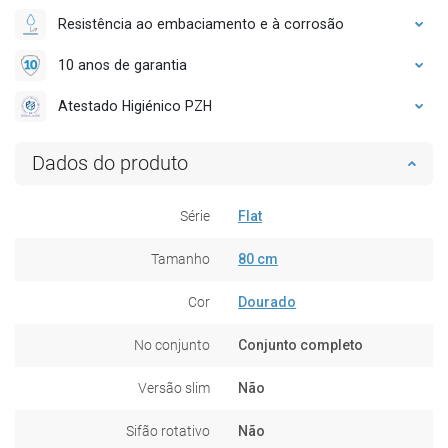
Resistência ao embaciamento e à corrosão
10 anos de garantia
Atestado Higiénico PZH
Dados do produto
Série
Flat
Tamanho
80 cm
Cor
Dourado
No conjunto
Conjunto completo
Versão slim
Não
Sifão rotativo
Não