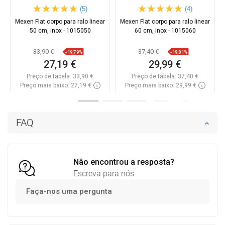
(5)
(4)
Mexen Flat corpo para ralo linear
Mexen Flat corpo para ralo linear
50 cm, inox - 1015050
60 cm, inox - 1015060
33,90 €
37,40 €
-19,79%
-19,81%
27,19 €
29,99 €
Preço de tabela:
33,90 €
Preço de tabela:
37,40 €
Preço mais baixo: 27,19 €
Preço mais baixo: 29,99 €
Disponibilidade:
Disponível
Disponibilidade:
Disponível
Adicionar
Adicionar
FAQ
Comparar
favorite_border
Favoritos
Comparar
favorite_border
Favoritos
Não encontrou a resposta?
Escreva para nós
Faça-nos uma pergunta