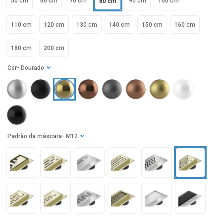
50 cm
60 cm
70 cm
90 cm
100 cm
80 cm
110 cm
120 cm
130 cm
140 cm
150 cm
160 cm
180 cm
200 cm
Cor
- Dourado
Padrão da máscara
- M12