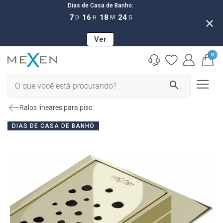
Dias de Casa de Banho:
7
16
18
23
D
H
M
S
close
Ver
0
search
Ralos lineares para piso
DIAS DE CASA DE BANHO