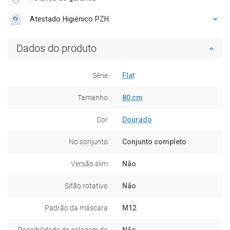
Atestado Higiénico PZH
Dados do produto
Série
Flat
Tamanho
80 cm
Cor
Dourado
No conjunto
Conjunto completo
Versão slim
Não
Sifão rotativo
Não
Padrão da máscara
M12
Possibilidade de colagem da
Não