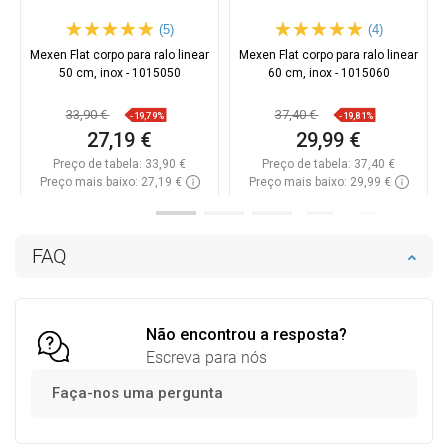
(5)
(4)
Mexen Flat corpo para ralo linear
Mexen Flat corpo para ralo linear
50 cm, inox - 1015050
60 cm, inox - 1015060
33,90 €
37,40 €
-19,79%
-19,81%
27,19 €
29,99 €
Preço de tabela:
33,90 €
Preço de tabela:
37,40 €
Preço mais baixo: 27,19 €
Preço mais baixo: 29,99 €
Disponibilidade:
Disponível
Disponibilidade:
Disponível
Adicionar
Adicionar
FAQ
Comparar
favorite_border
Favoritos
Comparar
favorite_border
Favoritos
Não encontrou a resposta?
Escreva para nós
Faça-nos uma pergunta