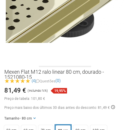
Mexen Flat M12 ralo linear 80 cm, dourado -
1521080-15
(0)
(4)
Questões
81,49 €
19,95%
(incluindo IVA)
Preço de tabela:
101,80 €
Preço mais baixo dos últimos 30 dias
antes do desconto: 81,49 €
Tamanho
- 80 cm