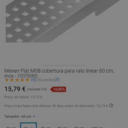
Mexen Flat M08 cobertura para ralo linear 60 cm,
inox - 1025060
(0)
(4)
Questões
15,79 €
19,85%
(incluindo IVA)
Preço de tabela:
19,70 €
Preço mais baixo dos últimos 30 dias
antes do desconto: 15,79 €
Tamanho
- 60 cm