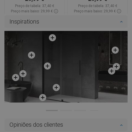
Preço de tabela:
37,40 €
Preço de tabela:
37,40 €
Preço mais baixo: 29,99 €
Preço mais baixo: 29,99 €
Disponibilidade:
Disponível
Disponibilidade:
Disponível
Inspirations
Adicionar
Adicionar
Comparar
favorite_border
Favoritos
Comparar
favorite_border
Favoritos
Opiniões dos clientes