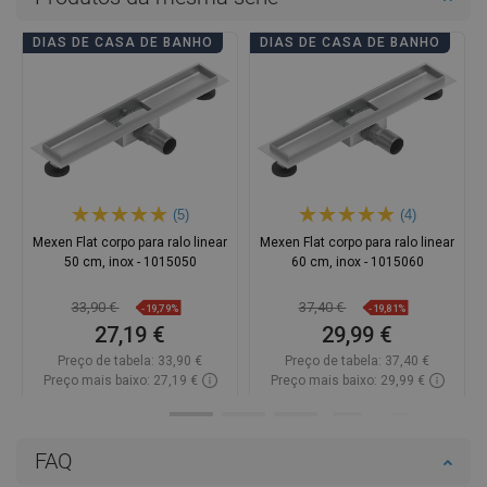
DIAS DE CASA DE BANHO
DIAS DE CASA DE BANHO
(5)
(4)
Mexen Flat corpo para ralo linear
Mexen Flat corpo para ralo linear
50 cm, inox - 1015050
60 cm, inox - 1015060
33,90 €
37,40 €
-19,79%
-19,81%
27,19 €
29,99 €
Preço de tabela:
33,90 €
Preço de tabela:
37,40 €
Preço mais baixo: 27,19 €
Preço mais baixo: 29,99 €
Disponibilidade:
Disponível
Disponibilidade:
Disponível
Adicionar
Adicionar
FAQ
Comparar
favorite_border
Favoritos
Comparar
favorite_border
Favoritos