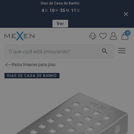
Dias de Casa de Banho:
4
10
35
10
D
H
M
S
close
Ver
0
search
Ralos lineares para piso
DIAS DE CASA DE BANHO