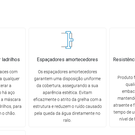
 ladrilhos
Espaçadores amortecedores
Resistênc
faces com
Os espaçadores amortecedores
Produto f
 a qualquer
garantem uma disposição uniforme
qual
erar a
da cobertura, assegurando a sua
embaci
o há aço
aparência estética. Evitam
mantendo
er a máscara
eficazmente o atrito da grelha com a
atraente e 
rilhos, para
estrutura e reduzem o ruído causado
tempo de u
 o chão.
pela queda da água diretamente no
nível de
ralo.