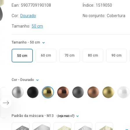
Ean:
5907709190108
Índice:
1519050
Cor:
Dourado
No conjunto:
Cobertura
Tamanho:
50 cm
Tamanho
- 50 cm
60 cm
70 cm
80 cm
90 cm
50 cm
Cor
- Dourado
Padrão da máscara
- M13
- (
veja mais
+7
)