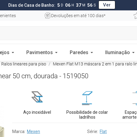
Ver
5
06
37
55
Dias de Casa de Banho:
D
H
M
S
enientes
Devoluções em até 100 dias*
ejos
Pavimentos
Paredes
Iluminação
Ralos lineares para piso
Mexen Flat M13 máscara 2 em 1 para ralo li
near 50 cm, dourada - 1519050
Aço inoxidável
Possibilidade de colar
Espaç
ladrilhos
amorte
Marca:
Mexen
Série:
Flat