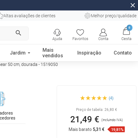
close
Altas avaliações de clientes
Melhor preço/qualidade
0
search
Ajuda
Favoritos
Conta
Cesta
Mais
Jardim
Inspiração
Contato
vendidos
near 50 cm, dourada - 1519050
Mexen Flat M13 máscara 2
(4)
em 1 para ralo linear 50 cm,
dourada - 1519050
Preço de tabela:
26,80 €
adores
21,49 €
cedores
(incluindo IVA)
Mais barato
5,31 €
19,81%