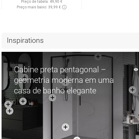
Preço de tabela:
49,90 €
Preço mais baixo: 39,99 €
Disponibilidade:
Disponível
Adicionar
Comparar
favorite_border
Favoritos
Inspirations
Cabine preta pentagonal –
geometria moderna em uma
casa de banho elegante