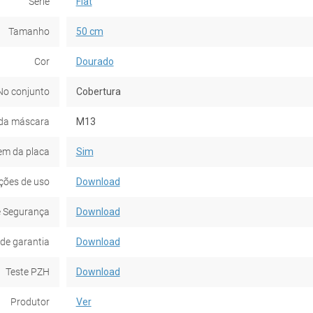
Série
Flat
Tamanho
50 cm
Cor
Dourado
No conjunto
Cobertura
da máscara
M13
em da placa
Sim
ções de uso
Download
e Segurança
Download
de garantia
Download
Teste PZH
Download
Produtor
Ver