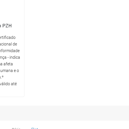
co PZH
rtificado
acional de
nformidade
ça - indica
a afeta
humana e o
.º
álido até