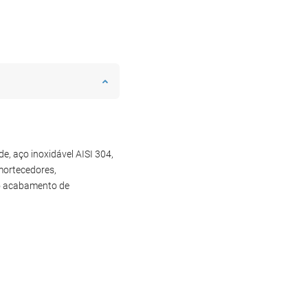
, aço inoxidável AISI 304,
mortecedores,
 no acabamento de