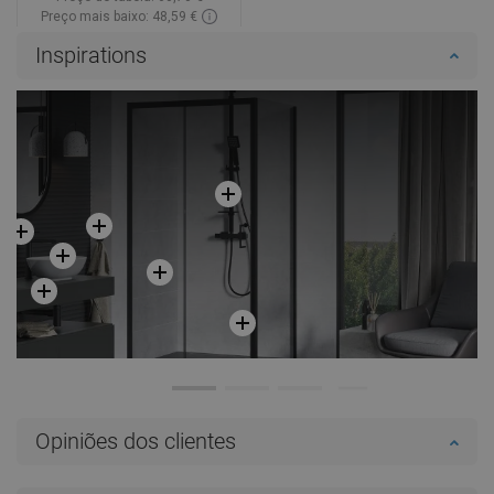
Preço mais baixo: 48,59 €
Disponibilidade:
Disponível
Inspirations
Adicionar
Comparar
favorite_border
Favoritos
Opiniões dos clientes