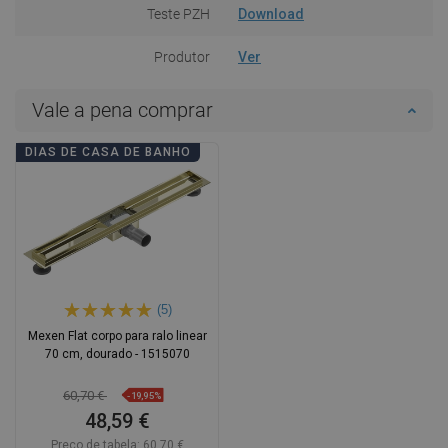
Teste PZH
Download
Produtor
Ver
Vale a pena comprar
DIAS DE CASA DE BANHO
(5)
Mexen Flat corpo para ralo linear
70 cm, dourado - 1515070
60,70 €
-19,95%
48,59 €
Preço de tabela:
60,70 €