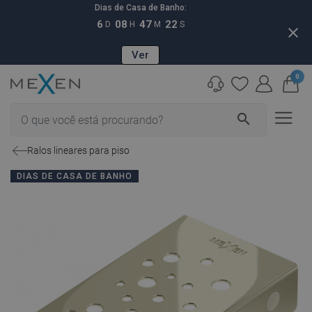
Dias de Casa de Banho:
6
08
47
21
D
H
M
S
close
Ver
0
search
Ralos lineares para piso
DIAS DE CASA DE BANHO