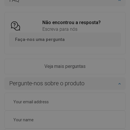
Comparar
favorite_border
Favoritos
Comparar
favorite_border
Favoritos
Não encontrou a resposta?
Escreva para nós
Faça-nos uma pergunta
Veja mais perguntas
Pergunte-nos sobre o produto