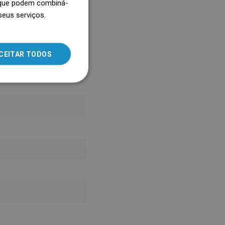
, que podem combiná-
seus serviços.
SLOVAK
LITHUANIAN
ROMANIAN
CEITAR TODOS
HUNGARIAN
FRENCH
ITALIAN
SPANISH
UKRAINIAN
BULGARIAN
ESTONIAN
DUTCH
LATVIAN
DANISH