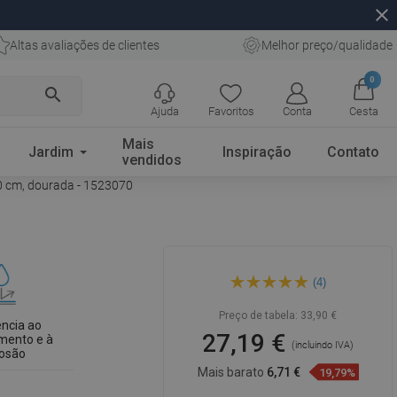
close
Altas avaliações de clientes
Melhor preço/qualidade
0
search
Ajuda
Favoritos
Conta
Cesta
Mais
Jardim
Inspiração
Contato
vendidos
70 cm, dourada - 1523070
Mexen Flat M18 cobertura
(4)
para ralo linear 70 cm,
dourada - 1523070
Preço de tabela:
33,90 €
ência ao
27,19 €
mento e à
(incluindo IVA)
rosão
Mais barato
6,71 €
19,79%