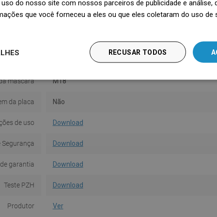
uso do nosso site com nossos parceiros de publicidade e análise
mações que você forneceu a eles ou que eles coletaram do uso de 
Tamanho
70 cm
Cor
Dourado
ALHES
RECUSAR TODOS
A
No conjunto
Cobertura
da máscara
M18
em da placa
Não
ções de uso
Download
e Segurança
Download
de garantia
Download
Teste PZH
Download
Produtor
Ver