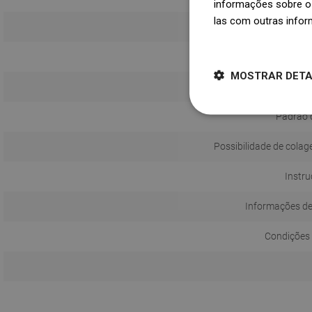
informações sobre o 
las com outras infor
Dowiedz się więcej
MOSTRAR DET
Padrão 
Possibilidade de colag
Instru
Informações d
Condições 