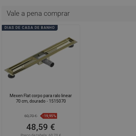
Vale a pena comprar
DIAS DE CASA DE BANHO
Mexen Flat corpo para ralo linear
70 cm, dourado - 1515070
60,70 €
-19,95%
48,59 €
Preço de tabela:
60,70 €