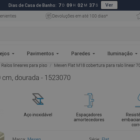
Ver
7
09
02
36
Dias de Casa de Banho:
D
H
M
S
enientes
Devoluções em até 100 dias*
ejos
Pavimentos
Paredes
Iluminação
Ralos lineares para piso
Mexen Flat M18 cobertura para ralo linear 
0 cm, dourada - 1523070
Aço inoxidável
Espaçadores
Resist
amortecedores
embacia
cor
Marca:
Mexen
Série:
Flat