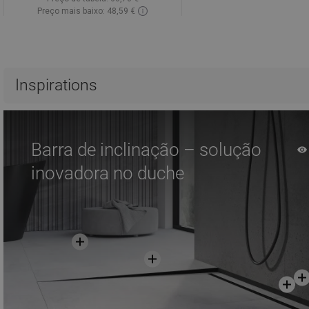
Preço mais baixo: 48,59 €
Disponibilidade:
Disponível
Adicionar
Comparar
favorite_border
Favoritos
Inspirations
Barra de inclinação – solução
inovadora no duche