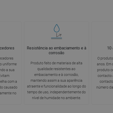
cedores
Resistência ao embaciamento e à
10 
corrosão
ecedores
O produto
Produto feito de materiais de alta
o uniforme
anos. Em 
qualidade resistentes ao
ndo a sua
produto c
embaciamento e à corrosão,
Evitam
contacto 
mantendo assim a sua aparência
relha com a
contacto
atraente e funcionalidade ao longo do
ído causado
número da 
tempo de uso, independentemente do
tamente no
nível de humidade no ambiente.