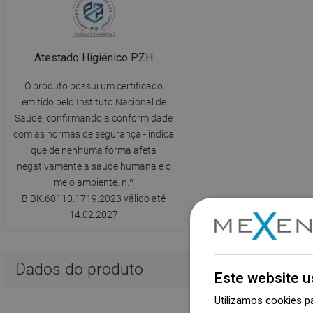
Atestado Higiénico PZH
O produto possui um certificado
emitido pelo Instituto Nacional de
Saúde, confirmando a conformidade
com as normas de segurança - indica
que de nenhuma forma afeta
negativamente a saúde humana e o
meio ambiente. n.º
B.BK.60110.1719.2023 válido até
14.02.2027
Dados do produto
Este website u
Utilizamos cookies p