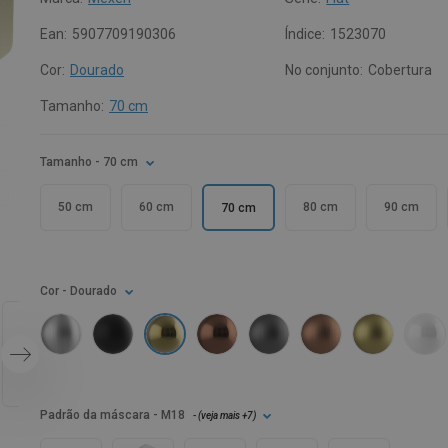
Ean:
5907709190306
Índice:
1523070
Cor:
Dourado
No conjunto:
Cobertura
Tamanho:
70 cm
Tamanho
- 70 cm
50 cm
60 cm
80 cm
90 cm
70 cm
Cor
- Dourado
Padrão da máscara
- M18
- (
veja mais
+7
)