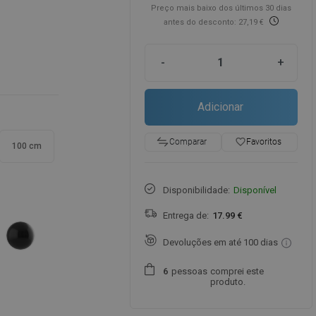
Preço mais baixo dos últimos 30 dias
antes do desconto: 27,19 €
-
+
Adicionar
favorite_border
Favoritos
Comparar
100 cm
Disponibilidade:
Disponível
Entrega de:
17.99 €
Devoluções em até 100 dias
pessoas
comprei este
6
produto.