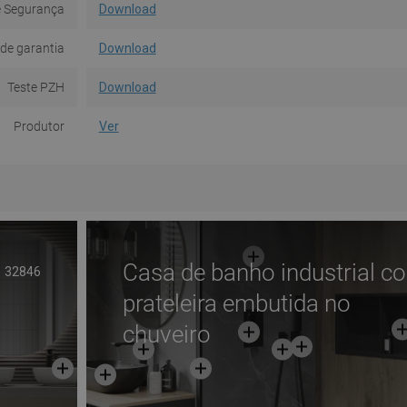
e Segurança
Download
de garantia
Download
Teste PZH
Download
Produtor
Ver
Casa de banho industrial c
32846
prateleira embutida no
chuveiro