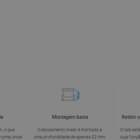
de
Montagem baixa
Retém o
n, o que
O escoamento linear é montado a
O ralo es
 numa única
uma profundidade de apenas 52 mm.
cuja funçã