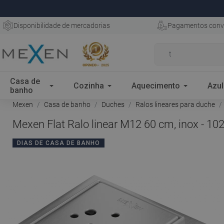
Disponibilidade de mercadorias
Pagamentos conv
Casa de
Cozinha
Aquecimento
Azul
banho
Mexen
Casa de banho
Duches
Ralos lineares para duche
Mexen Flat Ralo linear M12 60 cm, inox - 1
DIAS DE CASA DE BANHO