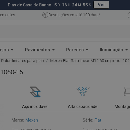
Ver
5
16
24
53
Dias de Casa de Banho:
D
H
M
S
enientes
Devoluções em até 100 dias*
ejos
Pavimentos
Paredes
Iluminação
Ralos lineares para piso
Mexen Flat Ralo linear M12 60 cm, inox - 10
021060-15
Aço inoxidável
Alta capacidade
Montag
Marca:
Mexen
Série:
Flat