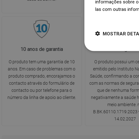
informações sobre o 
ralo.
las com outras infor
Dowiedz się więcej
MOSTRAR DET
10 anos de garantia
Atestado Higiéni
O produto tem uma garantia de 10
O produto possui um ce
anos. Em caso de problemas com o
emitido pelo Instituto N
produto comprado, encorajamos o
Saúde, confirmando a co
contacto através do formulário de
com as normas de seguran
contacto ou por telefone para o
que de nenhuma form
número da linha de apoio ao cliente.
negativamente a saúde 
meio ambiente. n
B.BK.60110.1719.2023 v
14.02.2027