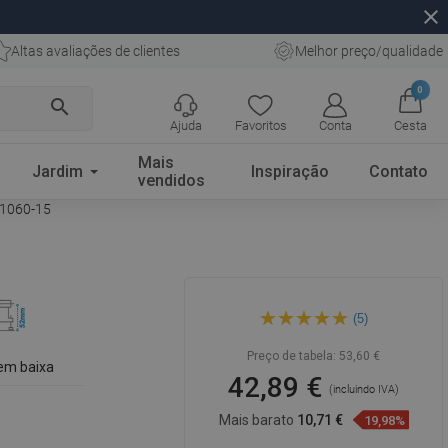
close
Altas avaliações de clientes
Melhor preço/qualidade
0
search
Ajuda
Favoritos
Conta
Cesta
Mais
Jardim
Inspiração
Contato
vendidos
21060-15
Mexen Flat Ralo linear M12 60
(5)
cm, inox - 1021060-15
Preço de tabela:
53,60 €
em baixa
42,89 €
(incluindo IVA)
Mais barato
10,71 €
19,98%