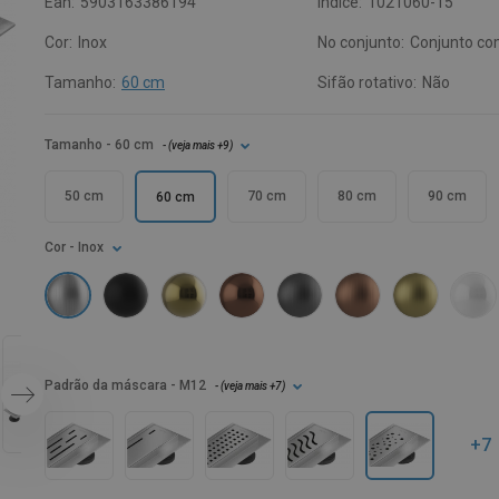
Ean:
5903163386194
Índice:
1021060-15
Cor:
Inox
No conjunto:
Conjunto co
Tamanho:
60 cm
Sifão rotativo:
Não
Tamanho
- 60 cm
- (
veja mais
+9
)
50 cm
70 cm
80 cm
90 cm
60 cm
Cor
- Inox
Padrão da máscara
- M12
- (
veja mais
+7
)
+7