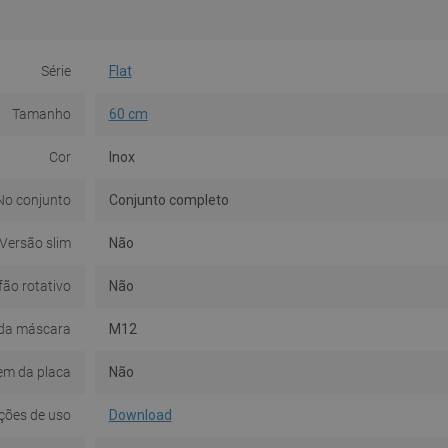
Série
Flat
Tamanho
60 cm
Cor
Inox
No conjunto
Conjunto completo
Versão slim
Não
fão rotativo
Não
da máscara
M12
em da placa
Não
ções de uso
Download