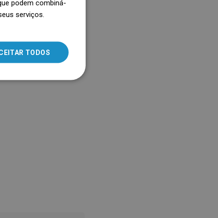
, que podem combiná-
 humidade no ambiente.
seus serviços.
SLOVAK
LITHUANIAN
ROMANIAN
CEITAR TODOS
HUNGARIAN
FRENCH
ITALIAN
SPANISH
UKRAINIAN
BULGARIAN
ESTONIAN
DUTCH
LATVIAN
DANISH