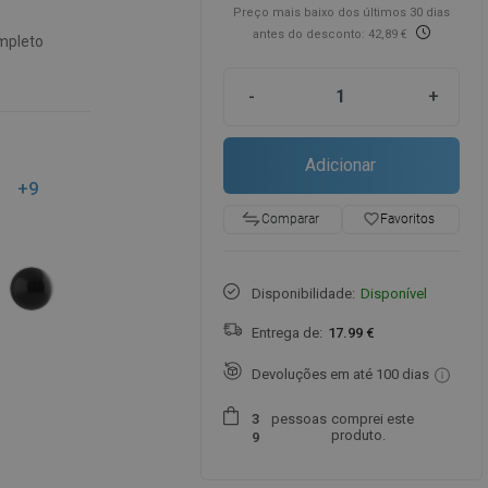
Preço mais baixo dos últimos 30 dias
antes do desconto: 42,89 €
mpleto
-
+
Adicionar
+9
favorite_border
Favoritos
Comparar
Disponibilidade:
Disponível
Entrega de:
17.99 €
Devoluções em até 100 dias
pessoas
comprei este
3
produto.
9