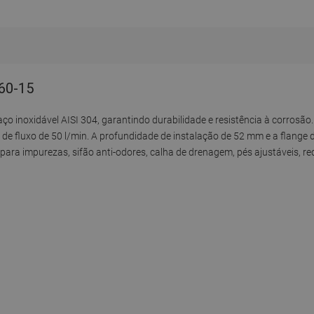
060-15
 aço inoxidável AISI 304, garantindo durabilidade e resistência à corro
de de fluxo de 50 l/min. A profundidade de instalação de 52 mm e a flan
l para impurezas, sifão anti-odores, calha de drenagem, pés ajustáveis,