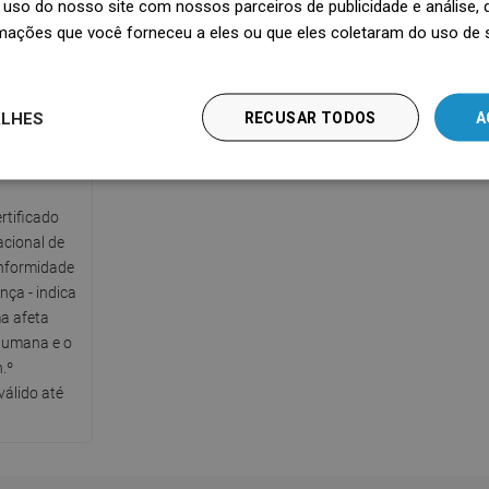
uso do nosso site com nossos parceiros de publicidade e análise
nível de
mações que você forneceu a eles ou que eles coletaram do uso de 
ALHES
RECUSAR TODOS
A
co PZH
rtificado
acional de
nformidade
ça - indica
a afeta
humana e o
.º
álido até